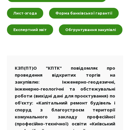
Лист-згода
Форма банківської гарантії
Експертний звіт
Обгрунтування закупівлі
КЗП(ПТ)О "КПТК" повідомляє про
проведення відкритих торгів на
закупівлю: Інженерно-геодезичні,
інженерно-геологічні та обстежувальні
роботи (вихідні дані для проєктування) по
об’єкту: «Капітальний ремонт будівель і
споруд з благоустроєм території
комунального закладу професійної
(професійно-технічної) освіти «Київський