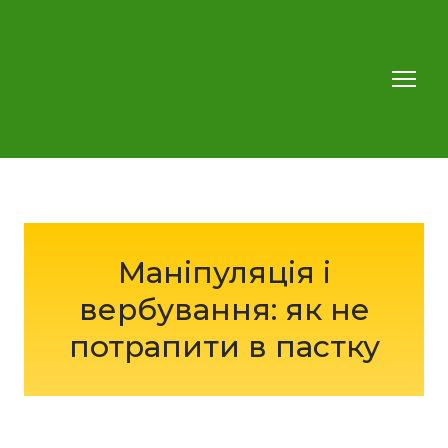
Маніпуляція і
вербування: як не
потрапити в пастку