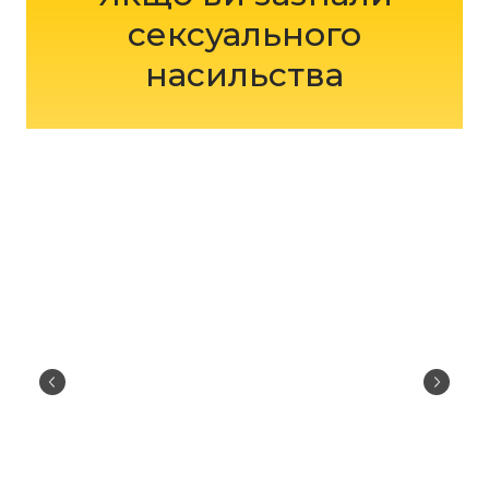
сексуального
насильства